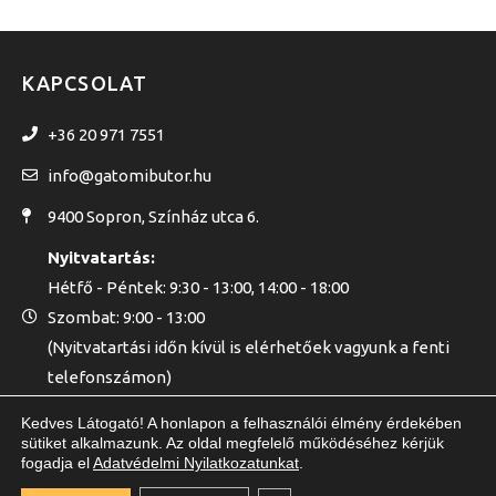
KAPCSOLAT
+36 20 971 7551
info@gatomibutor.hu
9400 Sopron, Színház utca 6.
Nyitvatartás:
Hétfő - Péntek: 9:30 - 13:00, 14:00 - 18:00
Szombat: 9:00 - 13:00
(Nyitvatartási időn kívül is elérhetőek vagyunk a fenti
telefonszámon)
Kedves Látogató! A honlapon a felhasználói élmény érdekében
sütiket alkalmazunk. Az oldal megfelelő működéséhez kérjük
fogadja el
Adatvédelmi Nyilatkozatunkat
.
GATOMI KFT. © 2020 - MINDEN JOG FENNTARTVA