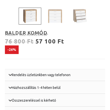
BALDER KOMÓD
Cikkszám: S382-KOM4S-DRI/BIP
76 800
Ft
57 100
Ft
-26%
Rendelés üzletünkben vagy telefonon
Házhozszállítás 1-4 héten belül
Összeszereléssel is kérhető