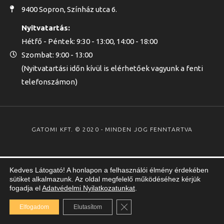
9400 Sopron, Színház utca 6.
Nyitvatartás:
Hétfő - Péntek: 9:30 - 13:00, 14:00 - 18:00
Szombat: 9:00 - 13:00
(Nyitvatartási időn kívül is elérhetőek vagyunk a fenti
telefonszámon)
GATOMI KFT. © 2020 - MINDEN JOG FENNTARTVA
Kedves Látogató! A honlapon a felhasználói élmény érdekében
sütiket alkalmazunk. Az oldal megfelelő működéséhez kérjük
fogadja el
Adatvédelmi Nyilatkozatunkat
.
Close GDPR Cookie Banner
Elfogadom
Elutasítom