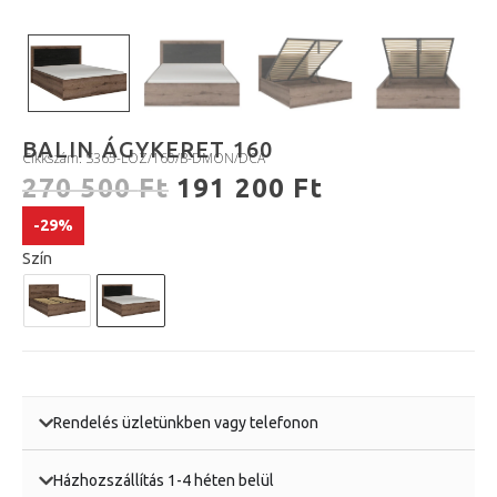
BALIN ÁGYKERET 160
Cikkszám: S365-LOZ/160/B-DMON/DCA
270 500
Ft
191 200
Ft
-29%
Szín
Rendelés üzletünkben vagy telefonon
Házhozszállítás 1-4 héten belül