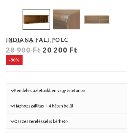
INDIANA FALI POLC
Cikkszám: S31-JPOL120-DSU
28 900
Ft
20 200
Ft
-30%
Rendelés üzletünkben vagy telefonon
Házhozszállítás 1-4 héten belül
Összeszereléssel is kérhető