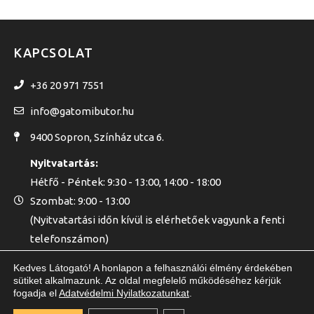
KAPCSOLAT
+36 20 971 7551
info@gatomibutor.hu
9400 Sopron, Színház utca 6.
Nyitvatartás:
Hétfő - Péntek: 9:30 - 13:00, 14:00 - 18:00
Szombat: 9:00 - 13:00
(Nyitvatartási időn kívül is elérhetőek vagyunk a fenti
telefonszámon)
Kedves Látogató! A honlapon a felhasználói élmény érdekében
sütiket alkalmazunk. Az oldal megfelelő működéséhez kérjük
fogadja el
Adatvédelmi Nyilatkozatunkat
.
GATOMI KFT. © 2020 - MINDEN JOG FENNTARTVA