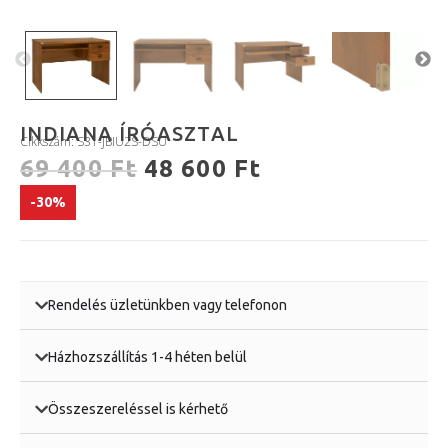
INDIANA ÍRÓASZTAL
Cikkszám: S31-JBIU2S-DSU
69 400
Ft
48 600
Ft
-30%
Rendelés üzletünkben vagy telefonon
Házhozszállítás 1-4 héten belül
Összeszereléssel is kérhető