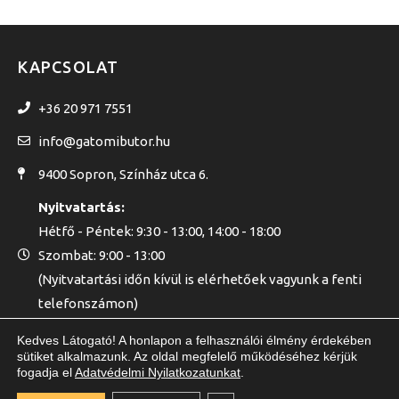
KAPCSOLAT
+36 20 971 7551
info@gatomibutor.hu
9400 Sopron, Színház utca 6.
Nyitvatartás:
Hétfő - Péntek: 9:30 - 13:00, 14:00 - 18:00
Szombat: 9:00 - 13:00
(Nyitvatartási időn kívül is elérhetőek vagyunk a fenti
telefonszámon)
Kedves Látogató! A honlapon a felhasználói élmény érdekében
sütiket alkalmazunk. Az oldal megfelelő működéséhez kérjük
fogadja el
Adatvédelmi Nyilatkozatunkat
.
GATOMI KFT. © 2020 - MINDEN JOG FENNTARTVA