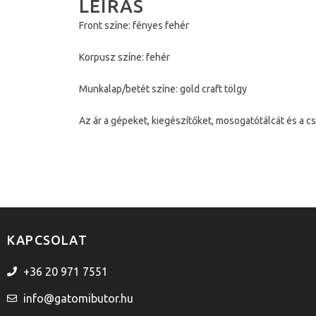
LEÍRÁS
Front színe: fényes fehér
Korpusz színe: fehér
Munkalap/betét színe: gold craft tölgy
Az ár a gépeket, kiegészítőket, mosogatótálcát és a c
KAPCSOLAT
+36 20 971 7551
info@gatomibutor.hu