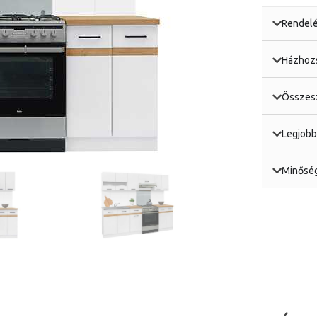
Rendelé
Házhozs
Összesz
Legjobb
Minőség