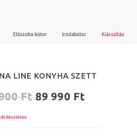
Előszoba bútor
Irodabútor
Kiárusítás
NA LINE KONYHA SZETT
 900
Ft
89 990
Ft
adt készleten