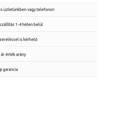
s üzletünkben vagy telefonon
zállítás 1-4 héten belül
ereléssel is kérhető
 ár-érték arány
i garancia