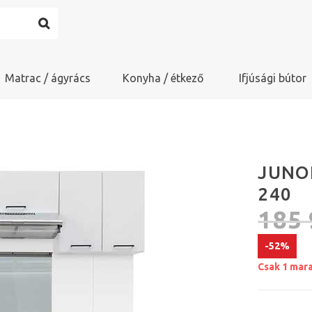
Matrac / ágyrács
Konyha / étkező
Ifjúsági bútor
JUNO
240
185
-52%
Csak 1 mar