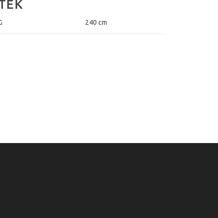
TEK
G
240 cm