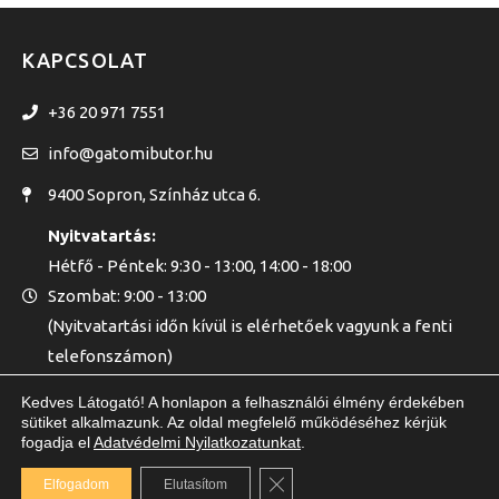
KAPCSOLAT
+36 20 971 7551
info@gatomibutor.hu
9400 Sopron, Színház utca 6.
Nyitvatartás:
Hétfő - Péntek: 9:30 - 13:00, 14:00 - 18:00
Szombat: 9:00 - 13:00
(Nyitvatartási időn kívül is elérhetőek vagyunk a fenti
telefonszámon)
Kedves Látogató! A honlapon a felhasználói élmény érdekében
sütiket alkalmazunk. Az oldal megfelelő működéséhez kérjük
fogadja el
Adatvédelmi Nyilatkozatunkat
.
GATOMI KFT. © 2020 - MINDEN JOG FENNTARTVA
Close GDPR Cookie Banner
Elfogadom
Elutasítom