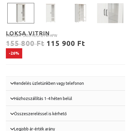
LOKSA VITRIN
Cikkszám: S455-REG1D1W-APW
155 800
Ft
115 900
Ft
-26%
Rendelés üzletünkben vagy telefonon
Házhozszállítás 1-4 héten belül
Összeszereléssel is kérhető
Legjobb ár-érték arány