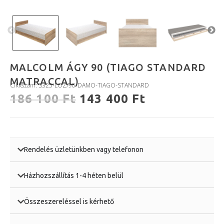
MALCOLM ÁGY 90 (TIAGO STANDARD
MATRACCAL)
Cikkszám: S325-LOZ/90-DAMO-TIAGO-STANDARD
186 100
Ft
143 400
Ft
Rendelés üzletünkben vagy telefonon
Házhozszállítás 1-4 héten belül
Összeszereléssel is kérhető