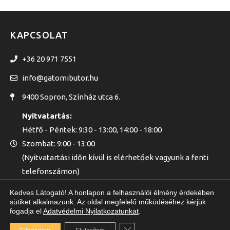
KAPCSOLAT
+36 20 971 7551
info@gatomibutor.hu
9400 Sopron, Színház utca 6.
Nyitvatartás:
Hétfő - Péntek: 9:30 - 13:00, 14:00 - 18:00
Szombat: 9:00 - 13:00
(Nyitvatartási időn kívül is elérhetőek vagyunk a fenti
telefonszámon)
Kedves Látogató! A honlapon a felhasználói élmény érdekében
sütiket alkalmazunk. Az oldal megfelelő működéséhez kérjük
fogadja el
Adatvédelmi Nyilatkozatunkat
.
GATOMI KFT. © 2020 - MINDEN JOG FENNTARTVA
Close GDPR Cookie Banner