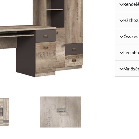
Rendelé
Házhozs
Összesz
Legjobb
Minőség