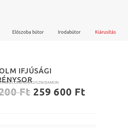
Előszoba bútor
Irodabútor
Kiárusítás
OLM IFJÚSÁGI
RÉNYSOR
S325-MALCOLM-DAMO/SZW/DAMON
 200
Ft
259 600
Ft