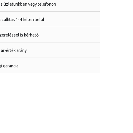
s üzletünkben vagy telefonon
zállítás 1-4 héten belül
ereléssel is kérhető
 ár-érték arány
i garancia