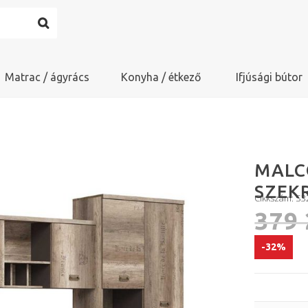
Matrac / ágyrács
Konyha / étkező
Ifjúsági bútor
MALC
SZEK
Cikkszám: 
379
-32%