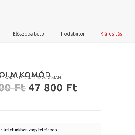
Előszoba bútor
Irodabútor
Kiárusítás
OLM KOMÓD
S325-KOM2D1S-DAMO/SZW/DAMON
200
Ft
47 800
Ft
s üzletünkben vagy telefonon