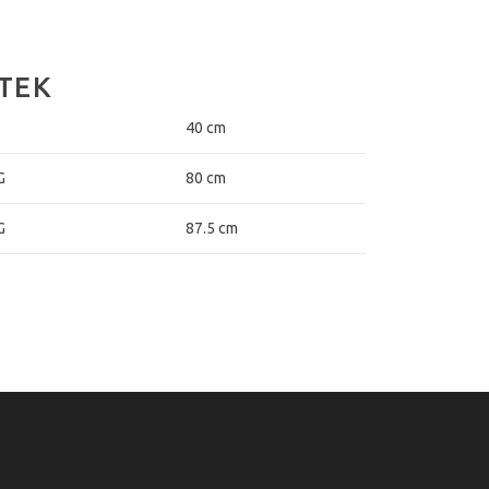
TEK
40 cm
G
80 cm
G
87.5 cm