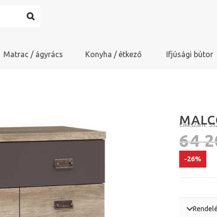
Matrac / ágyrács
Konyha / étkező
Ifjúsági bútor
MALC
Cikkszám: 
64 
-26%
Rendelé