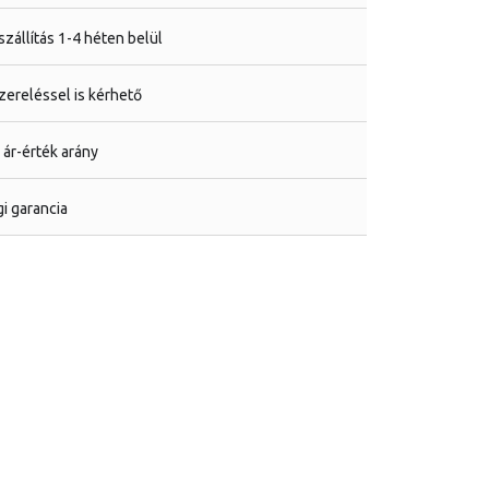
zállítás 1-4 héten belül
ereléssel is kérhető
 ár-érték arány
i garancia