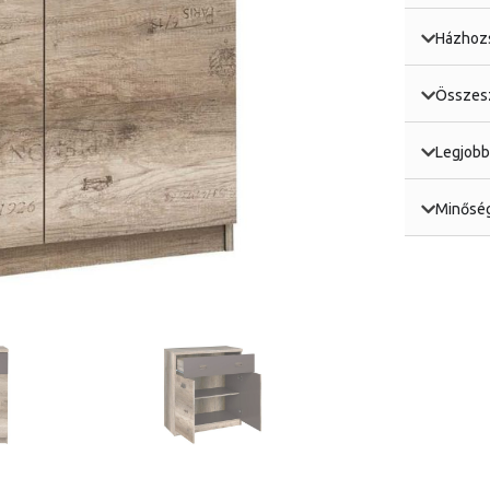
Házhozs
Összesz
Legjobb
Minőség