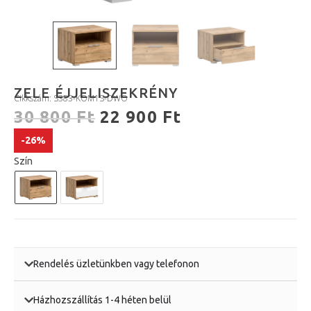
ZELE ÉJJELISZEKRÉNY
Cikkszám: S383-KOM1S-DWO
30 800
Ft
22 900
Ft
-26%
Szín
Rendelés üzletünkben vagy telefonon
Házhozszállítás 1-4 héten belül