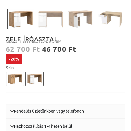
ZELE ÍRÓASZTAL
Cikkszám: S383-BIU/120-DWO/BIP
62 700
Ft
46 700
Ft
-26%
Szín
Rendelés üzletünkben vagy telefonon
Házhozszállítás 1-4 héten belül