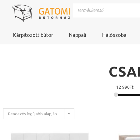
Kárpitozott bútor
Nappali
Hálószoba
CSA
12 990
Ft
Rendezés legújabb alapján