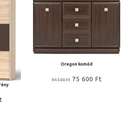
Oregon komód
75 600
Ft
94 500
Ft
rény
t