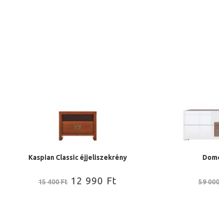
Kaspian Classic éjjeliszekrény
Dome
12 990
Ft
15 400
Ft
59 00