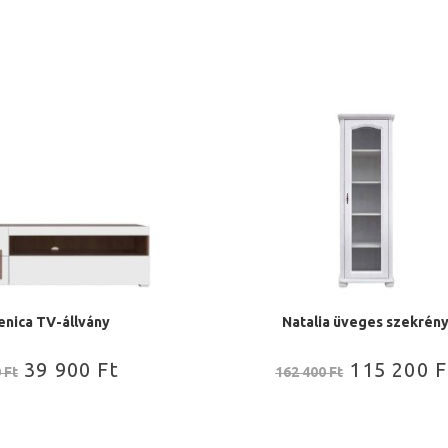
nica TV-állvány
Natalia üveges szekrén
39 900
Ft
115 200
F
0
Ft
162 400
Ft