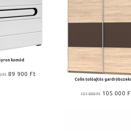
Byron komód
89 900
Ft
00
Ft
Colin tolóajtós gardróbszek
105 000
F
131 000
Ft