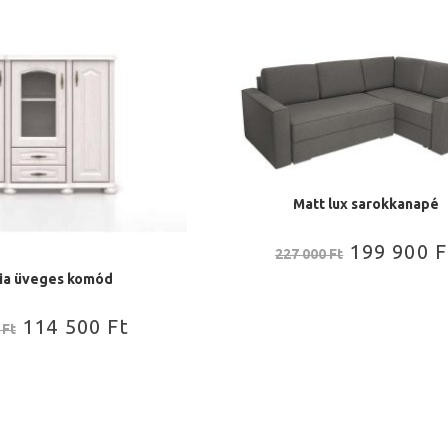
Matt lux sarokkanapé
199 900
F
227 000
Ft
lia üveges komód
114 500
Ft
0
Ft