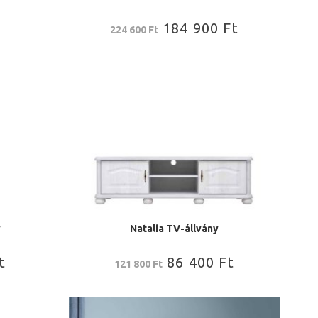
184 900
Ft
224 600
Ft
y
Natalia TV-állvány
t
86 400
Ft
121 800
Ft