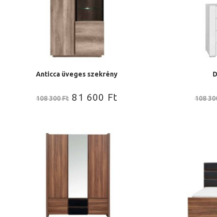
Anticca üveges szekrény
D
81 600
Ft
108 300
Ft
108 3