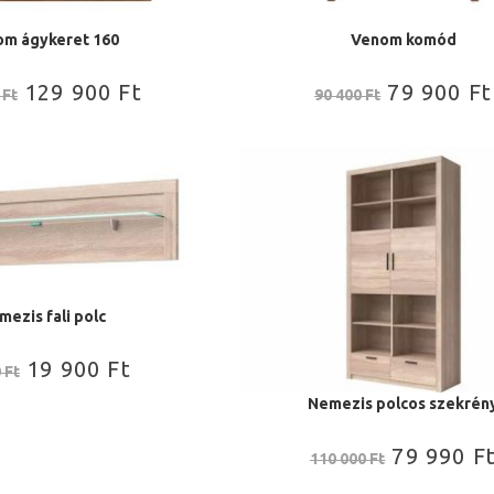
m ágykeret 160
Venom komód
129 900
Ft
79 900
Ft
0
Ft
90 400
Ft
mezis fali polc
19 900
Ft
0
Ft
Nemezis polcos szekrén
79 990
F
110 000
Ft