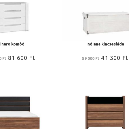
inaro komód
Indiana kincsesláda
81 600
Ft
41 300
Ft
00
Ft
59 000
Ft