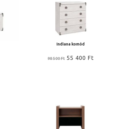
Indiana komód
55 400
Ft
98 500
Ft