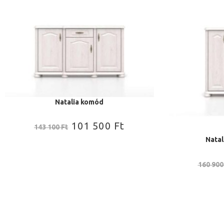
Natalia komód
101 500
Ft
143 100
Ft
Nata
160 90