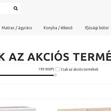
Matrac / ágyrács
Konyha / étkező
Ifjúsági bútor
K AZ AKCIÓS TERM
199 900
Ft
Csak az akciós termékek