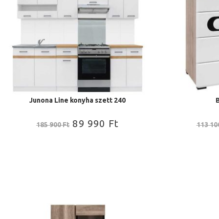
Junona Line konyha szett 240
89 990
Ft
185 900
Ft
113 1