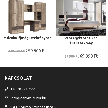
Malcolm ifjúsági szekrénysor
Vera ágykeret + 2db
éjjeliszekrény
259 600
Ft
379 200
Ft
69 990
Ft
89 900
Ft
KAPCSOLAT
+36 20 971 7551
info@gatomibutor.hu
9400 Sopron, Színház utca 6.